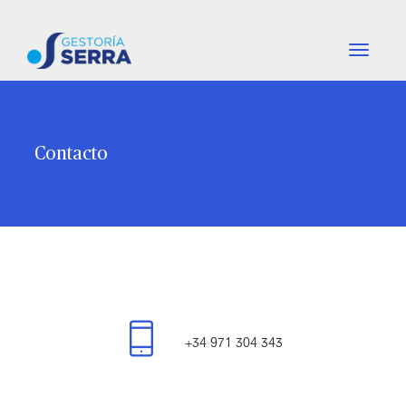
-
-
btn_nav
-
-
Contacto
+34 971 304 343